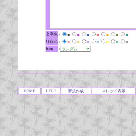
文字色
/
■
■
■
■
■
■
■
枠線色
/
■
■
■
■
■
■
■
Icon
/
HOME
HELP
新規作成
スレッド表示