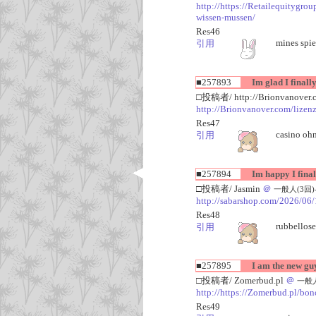
http://https://Retailequitygr
wissen-mussen/
Res46
mines spie
引用
■257893
Im glad I finally
□投稿者/ http://Brionvanover.
http://Brionvanover.com/lizenz
Res47
casino oh
引用
■257894
Im happy I finall
□投稿者/ Jasmin
＠
一般人(3回)-(2
http://sabarshop.com/2026/06/
Res48
rubbellose
引用
■257895
I am the new gu
□投稿者/ Zomerbud.pl
＠
一般人(
http://https://Zomerbud.pl/bon
Res49