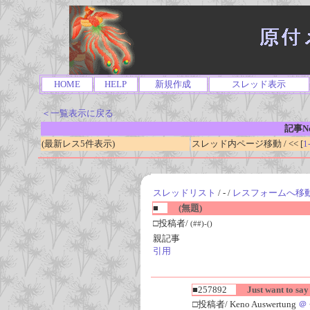
HOME
HELP
新規作成
スレッド表示
＜一覧表示に戻る
記事No
(最新レス5件表示)
スレッド内ページ移動 / << [
1
スレッドリスト
/ - /
レスフォームへ移
■
(無題)
□投稿者/
(##)-()
親記事
引用
■257892
Just want to say 
□投稿者/ Keno Auswertung
＠