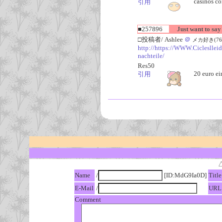
casinos co
引用
■257896
Just want to say 
□投稿者/ Ashlee
＠
メカ好き(76回)-
http://https://WWW.Ciclesllei
nachteile/
Res50
20 euro ei
引用
Name
/
[ID:MdG9Ia0D]
Title
E-Mail
/
URL
Comment