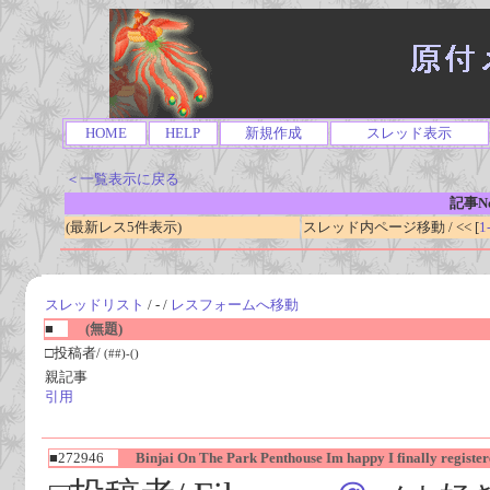
HOME
HELP
新規作成
スレッド表示
＜一覧表示に戻る
記事No
(最新レス5件表示)
スレッド内ページ移動 / << [
1
スレッドリスト
/ - /
レスフォームへ移動
■
(無題)
□投稿者/
(##)-()
親記事
引用
■272946
Binjai On The Park Penthouse Im happy I finally register