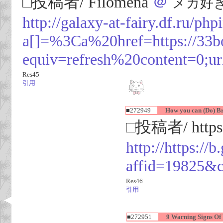
□投稿者/ Filomena
＠
メカ好き(97
http://galaxy-at-fairy.df.ru/php
a[]=%3Ca%20href=https://33b
equiv=refresh%20content=0;url
Res45
引用
■272949
How you can (Do) Bri
□投稿者/ https:/
http://https://
affid=19825&
Res46
引用
■272951
9 Warning Signs Of 