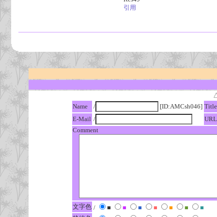
引用
Name
/
[ID:AMCsh046]
Title
E-Mail
/
URL
Comment
文字色
/
■
■
■
■
■
■
■