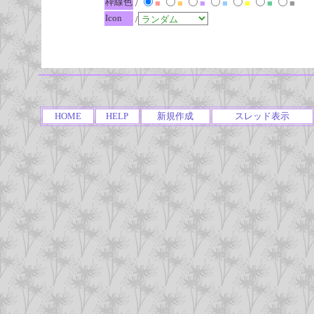
枠線色
/
■
■
■
■
■
■
■
Icon
/
HOME
HELP
新規作成
スレッド表示