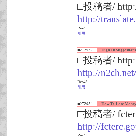
□投稿者/ http://
http://translat
Res47
引用
■272952
High 10 Suggestions
□投稿者/ http:/
http://n2ch.ne
Res48
引用
■272954
How To Lose Money 
□投稿者/ fcter
http://fcterc.
Res49