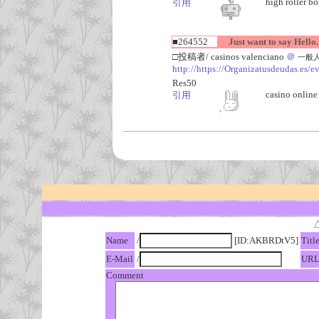
high roller b
引用
■264552
Just want to say Hello.
□投稿者/ casinos valenciano
＠
一般人(1
http://https://Organizatusdeudas.es/
Res50
casino online
引用
Name
/
[ID:AKBRDtV5]
Titl
E-Mail
/
UR
Comment