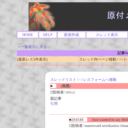
HOME
HELP
新規作成
スレッド表示
＜一覧表示に戻る
記事No
(最新レス5件表示)
スレッド内ページ移動 / << [
1
スレッドリスト
/ - /
レスフォームへ移動
■
(無題)
□投稿者/
(##)-()
親記事
引用
■264548
Just wanted to say Hel
□投稿者/ mastercard nettikasino ilman