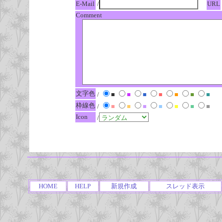
E-Mail
/
URL
Comment
文字色
/
■
■
■
■
■
■
■
枠線色
/
■
■
■
■
■
■
■
Icon
/
HOME
HELP
新規作成
スレッド表示