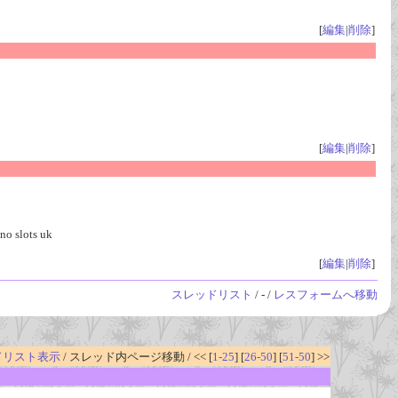
[
編集
|
削除
]
[
編集
|
削除
]
ino slots uk
[
編集
|
削除
]
スレッドリスト
/ - /
レスフォームへ移動
ドリスト表示
/ スレッド内ページ移動 / << [
1-25
] [
26-50
] [
51-50
] >>