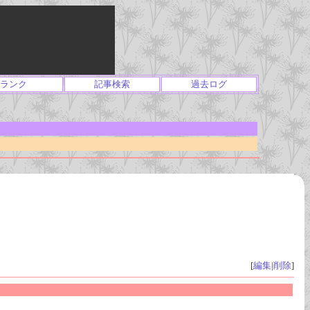
ランク
記事検索
過去ログ
[
編集
|
削除
]