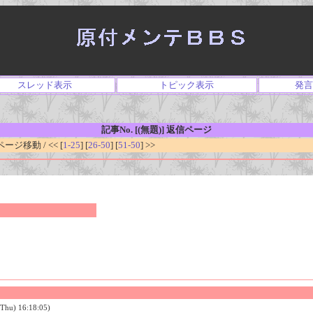
スレッド表示
トピック表示
発言
記事No. [(無題)] 返信ページ
ジ移動 / << [
1-25
] [
26-50
] [
51-50
] >>
hu) 16:18:05)