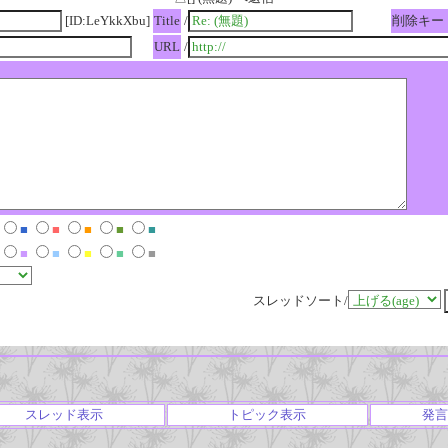
[ID:LeYkkXbu]
Title
/
削除キー
URL
/
■
■
■
■
■
■
■
■
■
■
スレッドソート/
スレッド表示
トピック表示
発言