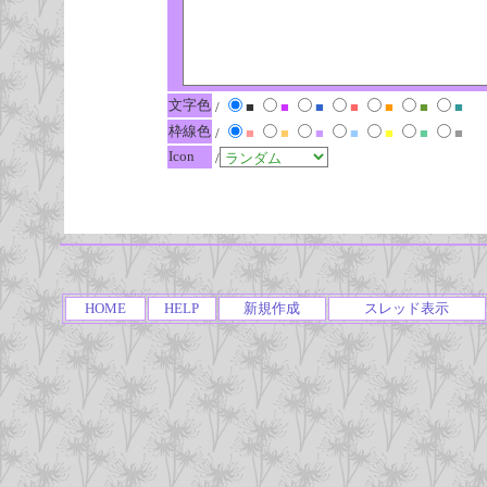
文字色
/
■
■
■
■
■
■
■
枠線色
/
■
■
■
■
■
■
■
Icon
/
HOME
HELP
新規作成
スレッド表示