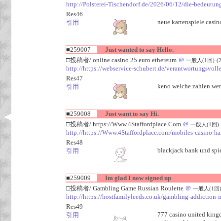
http://Polsterei-Tischendorf.de/2026/06/12/die-bedeutung
Res46
neue kartenspiele casin
引用
■259007
Just wanted to say Hello.
□投稿者/ online casino 25 euro ethereum
＠
一般人(1回)-(202
http://https://webservice-schubert.de/verantwortungsvolle
Res47
keno welche zahlen we
引用
■259008
Just want to say Hi.
□投稿者/ https://Www.4Staffordplace.Com
＠
一般人(1回)-(20
http://https://Www.4Staffordplace.com/mobiles-casino-h
Res48
blackjack bank und spie
引用
■259009
Im glad I now signed up
□投稿者/ Gambling Game Russian Roulette
＠
一般人(1回)-(2
http://https://hostfamilyleeds.co.uk/gambling-addiction-
Res49
777 casino united kingd
引用