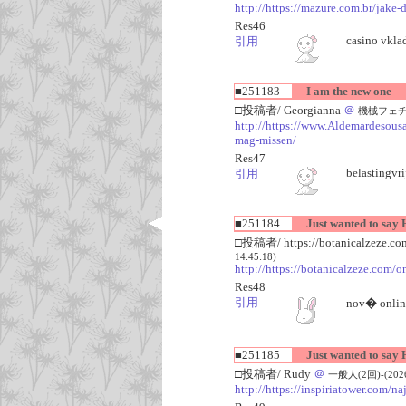
http://https://mazure.com.br/jake
Res46
casino vkla
引用
■251183
I am the new one
□投稿者/ Georgianna
＠
機械フェチ(10
http://https://www.Aldemardesousa
mag-missen/
Res47
belastingvr
引用
■251184
Just wanted to say H
□投稿者/ https://botanicalzeze.com
14:45:18)
http://https://botanicalzeze.com/o
Res48
引用
nov� onlin
■251185
Just wanted to say H
□投稿者/ Rudy
＠
一般人(2回)-(2026/0
http://https://inspiriatower.com/na