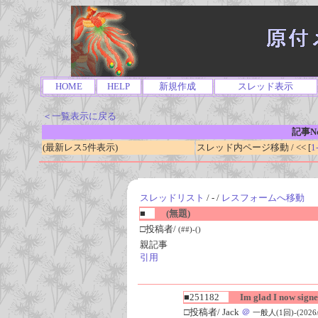
HOME
HELP
新規作成
スレッド表示
＜一覧表示に戻る
記事No
(最新レス5件表示)
スレッド内ページ移動 / << [
1
スレッドリスト
/ - /
レスフォームへ移動
■
(無題)
□投稿者/
(##)-()
親記事
引用
■251182
Im glad I now signe
□投稿者/ Jack
＠
一般人(1回)-(2026/08