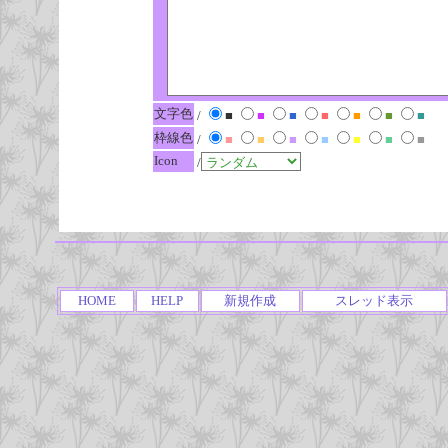
文字色
/
■
■
■
■
■
■
■
枠線色
/
■
■
■
■
■
■
■
Icon
/
HOME
HELP
新規作成
スレッド表示