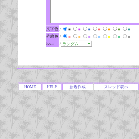
文字色
/
■
■
■
■
■
■
■
枠線色
/
■
■
■
■
■
■
■
Icon
/
HOME
HELP
新規作成
スレッド表示