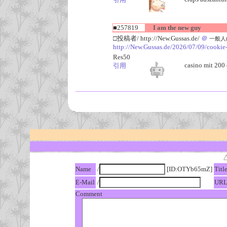
■257819
I am the new guy
□投稿者/ http://New.Gussas.de/
＠
一般人(1回
http://New.Gussas.de/2026/07/09/cookie-
Res50
casino mit 200
引用
Name
/
[ID:OTYb65mZ]
Titl
E-Mail
/
UR
Comment