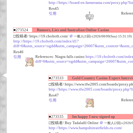
http://https://board-en.farmerama.com/proxy.php?lin
Res45
Referen
引用
■273524
Rumors, Lies and Australian Online Casino
□投稿者/ https://19.cholteth.com/
＠
一般人(1回)-(2026/08/09(Sun) 15:31:19)
http://https://19.cholteth.com/index/d1?
diff=0&utm_source=ogdd&utm_campaign=26607&utm_content=&utm_
Res46
References: Niagra falls casino
https://19.cholteth.com/inde
引用
diff=0&utm_source=ogdd&utm_campaign=26607&utm_co
■273533
Gold Country Casino Expert Interv
□投稿者/ https://www.tfw2005.com/boards/proxy.php
http://https://www.tfw2005.com/boards/proxy.php?l
Res47
Refere
引用
■273535
Im happy I now signed up
□投稿者/ Buy Tadalafil Online
＠
一般人(2回)-(2026/08
http://https://www.hampshireairfields.eu.com/