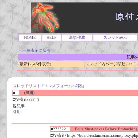
HOME
HELP
新規作成
スレッド表示
＜一覧表示に戻る
記事No
(最新レス5件表示)
スレッド内ページ移動 / << [
1
スレッドリスト
/ - /
レスフォームへ移動
■
(無題)
□投稿者/
(##)-()
親記事
引用
■273522
Four Must-haves Before Embarking 
□投稿者/ https://board-en.farmerama.com/proxy.php?l