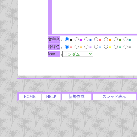
文字色
/
■
■
■
■
■
■
■
枠線色
/
■
■
■
■
■
■
■
Icon
/
HOME
HELP
新規作成
スレッド表示