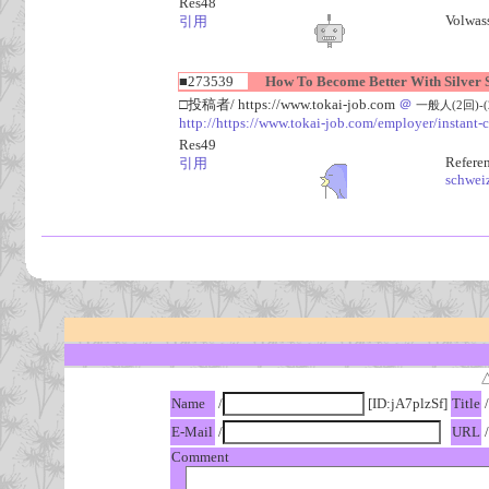
Res48
Volwass
引用
■273539
How To Become Better With Silver Sl
□投稿者/ https://www.tokai-job.com
＠
一般人(2回)-(20
http://https://www.tokai-job.com/employer/instant-
Res49
Refere
引用
schwei
Name
/
[ID:jA7plzSf]
Title
/
E-Mail
/
URL
/
Comment