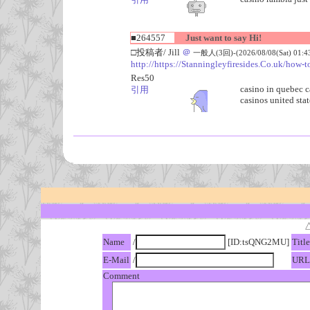
■264557
Just want to say Hi!
□投稿者/ Jill
＠
一般人(3回)-(2026/08/08(Sat) 01:43
http://https://Stanningleyfiresides.Co.uk/how-
Res50
casino in quebec c
引用
casinos united sta
Name
/
[ID:tsQNG2MU]
Title
E-Mail
/
URL
Comment