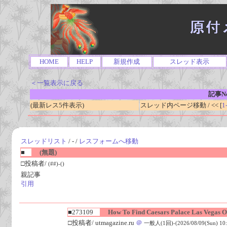
HOME
HELP
新規作成
スレッド表示
＜一覧表示に戻る
記事No
(最新レス5件表示)
スレッド内ページ移動 / << [
1
スレッドリスト
/ - /
レスフォームへ移動
■
(無題)
□投稿者/
(##)-()
親記事
引用
■273109
How To Find Caesars Palace Las Vegas O
□投稿者/ utmagazine.ru
＠
一般人(1回)-(2026/08/09(Sun) 10: