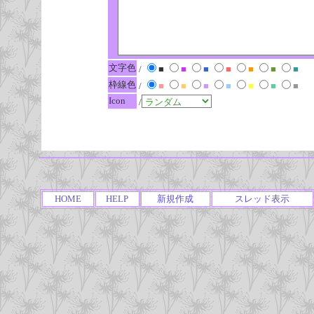
文字色
/
■
■
■
■
■
■
■
枠線色
/
■
■
■
■
■
■
■
Icon
/
HOME
HELP
新規作成
スレッド表示