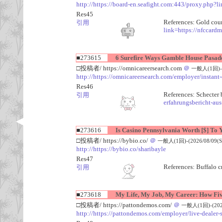
http://https://board-en.seafight.com:443/proxy.php?
Res45
References: Gold coun
引用
link=https://nfccard
■273615
6 Surefire Ways Gamble House Pasaden
□投稿者/ https://omnicareersearch.com
＠
一般人(1回)-(2
http://https://omnicareersearch.com/employer/instant
Res46
References: Schecter 
引用
erfahrungsbericht-aus
■273616
Is Casino Pennsylvania Worth [$] To 
□投稿者/ https://bybio.co/
＠
一般人(1回)-(2026/08/09(Su
http://https://bybio.co/sharibayle
Res47
References: Buffalo 
引用
■273618
My Life, My Job, My Career: How Five
□投稿者/ https://pattondemos.com/
＠
一般人(1回)-(2026/
http://https://pattondemos.com/employer/live-dealer-s