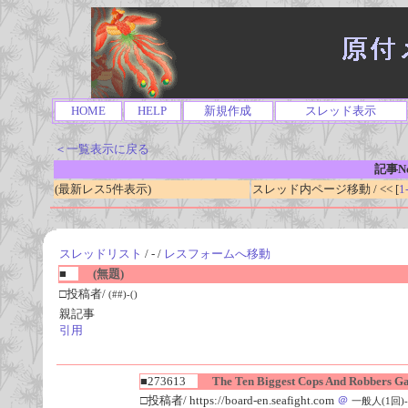
HOME
HELP
新規作成
スレッド表示
＜一覧表示に戻る
記事No
(最新レス5件表示)
スレッド内ページ移動 / << [
1
スレッドリスト
/ - /
レスフォームへ移動
■
(無題)
□投稿者/
(##)-()
親記事
引用
■273613
The Ten Biggest Cops And Robbers Ga
□投稿者/ https://board-en.seafight.com
＠
一般人(1回)-(2