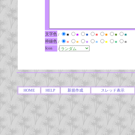
文字色
/
■
■
■
■
■
■
■
枠線色
/
■
■
■
■
■
■
■
Icon
/
HOME
HELP
新規作成
スレッド表示