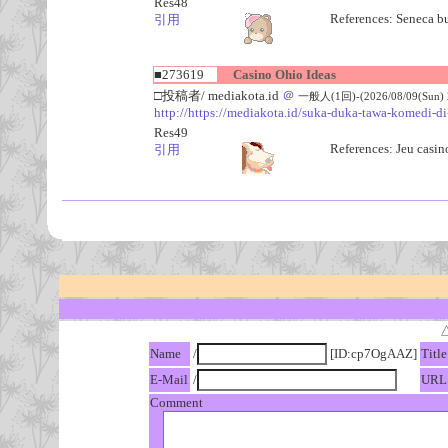
Res48
References: Seneca bu
引用
■273619
Casino Ohio Ideas
□投稿者/ mediakota.id
＠
一般人(1回)-(2026/08/09(Sun) 2
http://https://mediakota.id/suka-duka-tawa-komedi-di
Res49
References: Jeu casi
引用
Name
/
[ID:cp7OgAAZ]
Title
E-Mail
/
URL
Comment