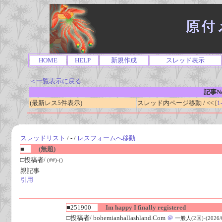
HOME
HELP
新規作成
スレッド表示
＜一覧表示に戻る
記事No
(最新レス5件表示)
スレッド内ページ移動 / << [
1
スレッドリスト
/ - /
レスフォームへ移動
■
(無題)
□投稿者/
(##)-()
親記事
引用
■251900
Im happy I finally registered
□投稿者/ bohemianhallashland.Com
＠
一般人(2回)-(2026/08