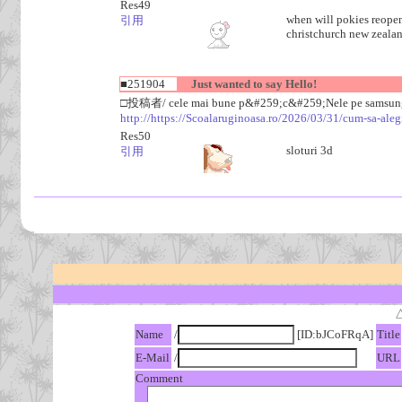
Res49
when will pokies reopen 
引用
christchurch new zeala
■251904
Just wanted to say Hello!
□投稿者/ cele mai bune p&#259;c&#259;Nele pe samsu
http://https://Scoalaruginoasa.ro/2026/03/31/cum-sa-aleg
Res50
sloturi 3d
引用
Name
/
[ID:bJCoFRqA]
Title
E-Mail
/
URL
Comment