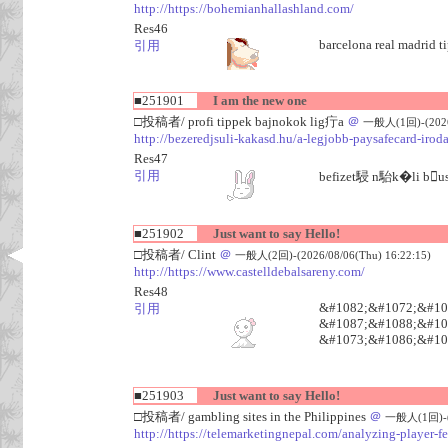
http://https://bohemianhallashland.com/
Res46
barcelona real madrid t
引用
■251901
I am the new one
□投稿者/ profi tippek bajnokok lig疔a
＠
一般人(1回)-(2026/
http://bezeredjsuli-kakasd.hu/a-legjobb-paysafecard-irodak
Res47
引用
befizet駸 n駘k�li bu
■251902
Just want to say Hello!
□投稿者/ Clint
＠
一般人(2回)-(2026/08/06(Thu) 16:22:15)
http://https://www.castelldebalsareny.com/
Res48
&#1082;&#1072;&#10
引用
&#1087;&#1088;&#10
&#1073;&#1086;&#10
■251903
Just want to say Hello!
□投稿者/ gambling sites in the Philippines
＠
一般人(1回)-(2
http://https://telemarketingnepal.com/analyzing-player-