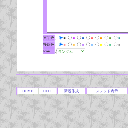
文字色
/
■
■
■
■
■
■
■
枠線色
/
■
■
■
■
■
■
■
Icon
/
HOME
HELP
新規作成
スレッド表示