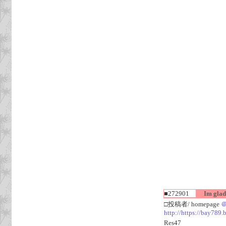
■272901
Im glad I
□投稿者/ homepage
http://https://bay789.b
Res47