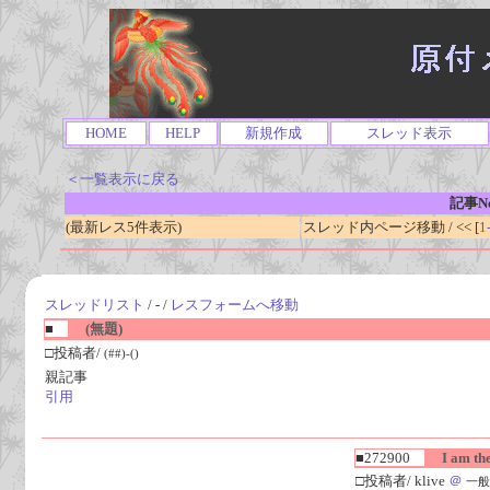
HOME
HELP
新規作成
スレッド表示
＜一覧表示に戻る
記事No
(最新レス5件表示)
スレッド内ページ移動 / << [
1
スレッドリスト
/ - /
レスフォームへ移動
■
(無題)
□投稿者/
(##)-()
親記事
引用
■272900
I am the
□投稿者/ klive
＠
一般人