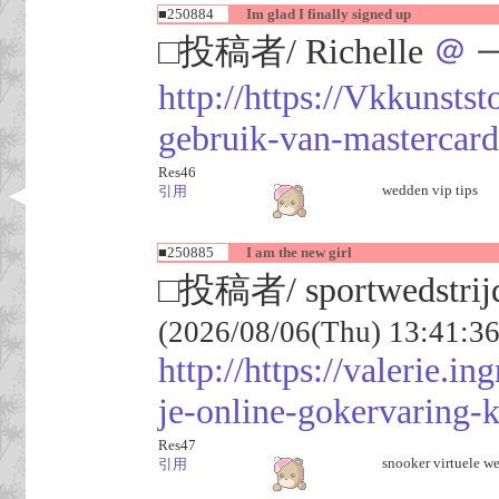
■250884
Im glad I finally signed up
□投稿者/ Richelle
＠
一
http://https://Vkkunsts
gebruik-van-mastercard
Res46
wedden vip tips
引用
■250885
I am the new girl
□投稿者/ sportwedstrijd
(2026/08/06(Thu) 13:41:36
http://https://valerie.
je-online-gokervaring-
Res47
snooker virtuele 
引用