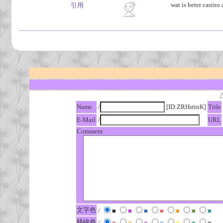
wat is beter casino
引用
Name
/
[ID:ZRHsttnK]
Title
E-Mail
/
URL
Comment
文字色
/
■
■
■
■
■
■
■
枠線色
/
■
■
■
■
■
■
■