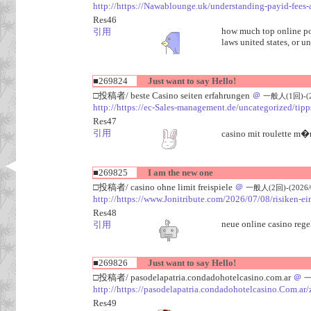
http://https://Nawablounge.uk/understanding-payid-fees-a
Res46
how much top online po
引用
laws united states, or u
■269824
Just want to say Hello!
□投稿者/ beste Casino seiten erfahrungen
＠
一般人(1回)-(202
http://https://ec-Sales-management.de/uncategorized/tip
Res47
引用
casino mit roulette m
■269825
I am the new one
□投稿者/ casino ohne limit freispiele
＠
一般人(2回)-(2026/08
http://https://www.Jonitribute.com/2026/07/08/risiken-ei
Res48
neue online casino reg
引用
■269826
Just want to say Hello!
□投稿者/ pasodelapatria.condadohotelcasino.com.ar
＠
一
http://https://pasodelapatria.condadohotelcasino.Com.ar/
Res49