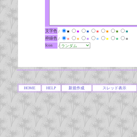
文字色
/
■
■
■
■
■
■
■
枠線色
/
■
■
■
■
■
■
■
Icon
/
HOME
HELP
新規作成
スレッド表示