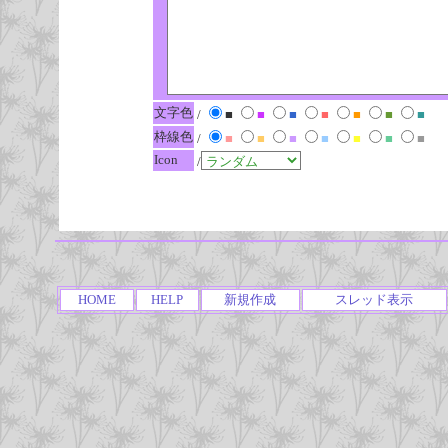
文字色
/
■
■
■
■
■
■
■
枠線色
/
■
■
■
■
■
■
■
Icon
/
HOME
HELP
新規作成
スレッド表示