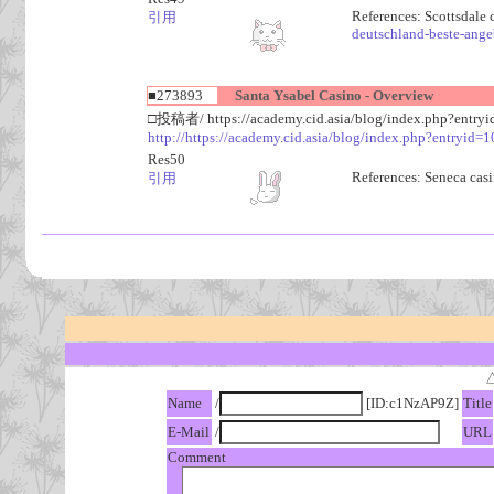
References: Scottsdale 
引用
deutschland-beste-ange
■273893
Santa Ysabel Casino - Overview
□投稿者/ https://academy.cid.asia/blog/index.php?entry
http://https://academy.cid.asia/blog/index.php?entryid=
Res50
References: Seneca cas
引用
Name
/
[ID:c1NzAP9Z]
Title
E-Mail
/
URL
Comment