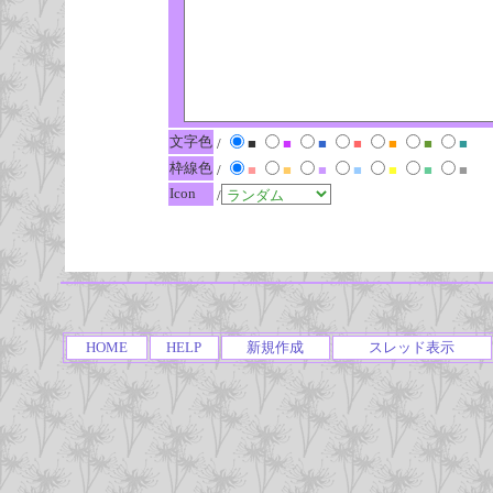
文字色
/
■
■
■
■
■
■
■
枠線色
/
■
■
■
■
■
■
■
Icon
/
HOME
HELP
新規作成
スレッド表示