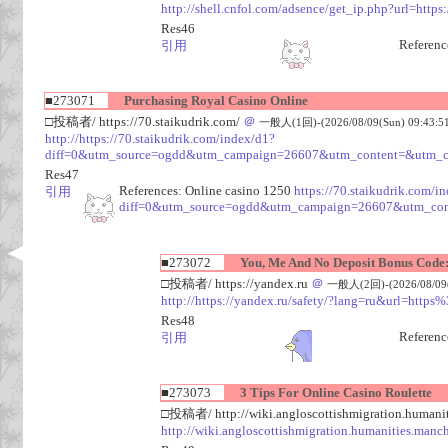
http://shell.cnfol.com/adsence/get_ip.php?url=https
Res46
Referenc
引用
■273071
Purchasing Royal Casino Online
□投稿者/ https://70.staikudrik.com/
＠
一般人(1回)-(2026/08/09(Sun) 09:43:5
http://https://70.staikudrik.com/index/d1?
diff=0&utm_source=ogdd&utm_campaign=26607&utm_content=&utm_cl
Res47
References: Online casino 1250
https://70.staikudrik.com/i
引用
diff=0&utm_source=ogdd&utm_campaign=26607&utm_con
■273072
You, Me And No Deposit Bonus Code:
□投稿者/ https://yandex.ru
＠
一般人(2回)-(2026/08/09(S
http://https://yandex.ru/safety/?lang=ru&url=ht
Res48
Referenc
引用
■273073
3 Tips For Online Casino Roulette
□投稿者/ http://wiki.angloscottishmigration.humaniti
http://wiki.angloscottishmigration.humanities.manch