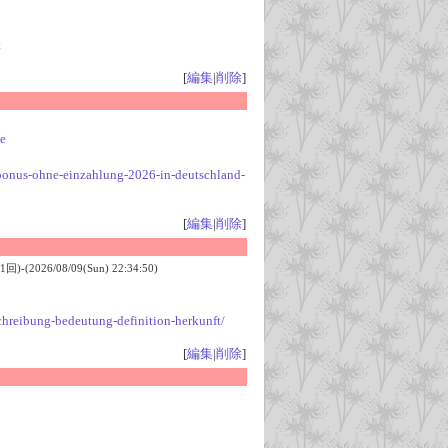
t
[
編集
|
削除
]
e
bonus-ohne-einzahlung-2026-in-deutschland-
[
編集
|
削除
]
)-(2026/08/09(Sun) 22:34:50)
chreibung-bedeutung-definition-herkunft/
[
編集
|
削除
]