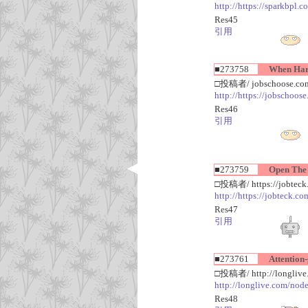
http://https://sparkbpl.
Res45
引用
■273758
When Hard 
□投稿者/ jobschoose.c
http://https://jobschoo
Res46
引用
■273759
Open The Ga
□投稿者/ https://jobteck.c
http://https://jobteck.c
Res47
引用
■273761
Attention-g
□投稿者/ http://longliv
http://longlive.com/nod
Res48