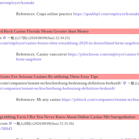
com/employer/kontakt
References: Craps online practice
https://sparkbpl.com/employer/kontak
Rock Casino Florida Means Greater than Money
om
＠
一般人(17回)-(2026/08/09(Sun) 22:34:25)
se.com/employer/casino-bonus-ohne-einzahlung-2026-in-deutschland-beste-angebot
References: Casino vancouver
https://jobschoose.com/employer/casino-
beste-angebote
tes For Arizona Casinos By utilizing These Easy Tips
om/companies/instant-rechtschreibung-bedeutung-definition-herkunft/
＠
一般人(1回
om/companies/instant-rechtschreibung-bedeutung-definition-herkunft/
References: Mt airy casino
https://jobteck.com/companies/instant-rechts
rabbing Facts I Bet You Never Knew About Online Casino Mit Startguthaben
e.com
＠
一般人(8回)-(2026/08/09(Sun) 22:35:59)
e/58045