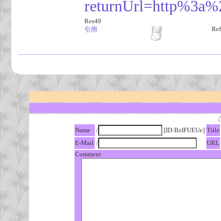
returnUrl=http%3a%
Res49
Ref
引用
Name
/
[ID:BzIFUEUe]
Title
E-Mail
/
URL
Comment