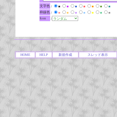
文字色
/
■
■
■
■
■
■
■
枠線色
/
■
■
■
■
■
■
■
Icon
/
HOME
HELP
新規作成
スレッド表示