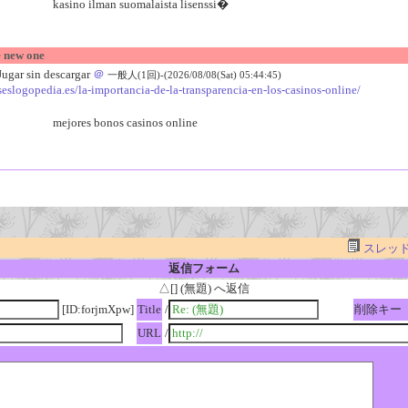
kasino ilman suomalaista lisenssi�
 new one
gar sin descargar
＠
一般人(1回)-(2026/08/08(Sat) 05:44:45)
seslogopedia.es/la-importancia-de-la-transparencia-en-los-casinos-online/
mejores bonos casinos online
スレッ
返信フォーム
△[] (無題) へ返信
[ID:forjmXpw]
Title
/
削除キー
URL
/