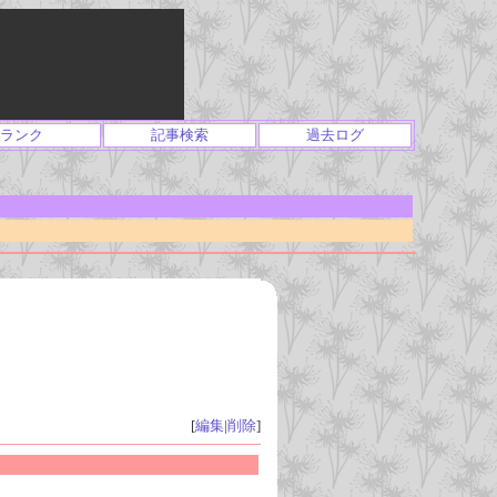
ランク
記事検索
過去ログ
[
編集
|
削除
]