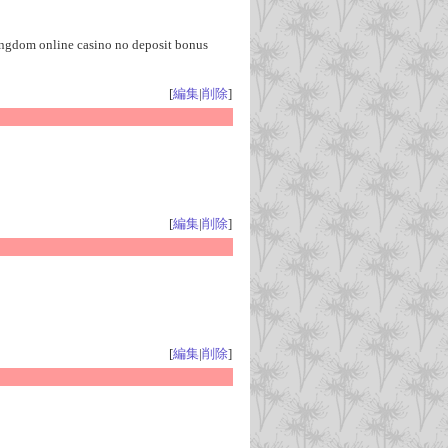
 kingdom online casino no deposit bonus
[
編集
|
削除
]
[
編集
|
削除
]
[
編集
|
削除
]