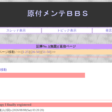
スレッド表示
トピック表示
発言
記事No. [(無題)] 返信ページ
ジ移動 / << [
1-25
] [
26-50
] [
51-50
] >>
へ移動
 I finally registered
人(2回)-(2026/08/08(Sat) 03:20:20)