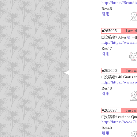
http://https://Scottd
Res46
引用
■265095
I am th
□投稿者/ Alva
＠
一般人
http://https://www.a
Res47
引用
■265096
Just wan
□投稿者/ 40 Gratis spin
http://https://www.
Res48
引用
■265097
Just wan
□投稿者/ casinos Que r
http://https://www.O
Res49
引用