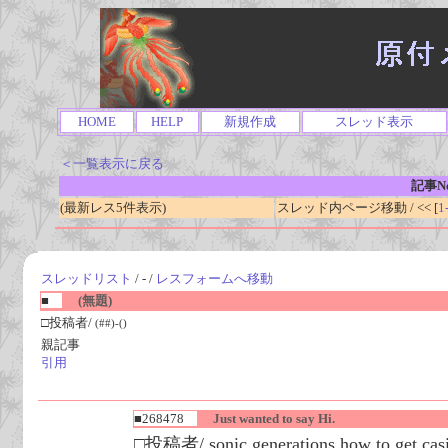
HOME
HELP
新規作成
スレッド表示
＜一覧表示に戻る
記事No
(最新レス5件表示)
スレッド内ページ移動 / << [
1
スレッドリスト
/ - /
レスフォームへ移動
■
(無題)
□投稿者/
(##)-()
親記事
引用
■268478
Just wanted to say Hi.
□投稿者/ sonic generations how to get cas