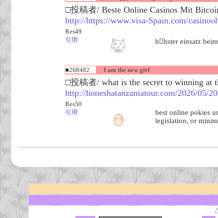
□投稿者/ Beste Online Casinos Mit Bitco
http://https://www.visa-Spain.com/casinooh
Res49
引用
hhster einsatz beim
■268482
I am the new girl
□投稿者/ what is the secret to winning at 
http://honeshatanzaniatour.com/2026/05/20
Res50
引用
best online pokies u
legislation, or minim