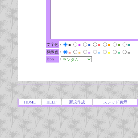
文字色
/
■
■
■
■
■
■
■
枠線色
/
■
■
■
■
■
■
■
Icon
/
HOME
HELP
新規作成
スレッド表示