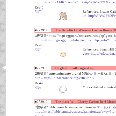
http://https://js.11467.com/re?url=http%3A%2F%2Fvcar
Res45
References: Instant Ca
引用
url=http%3A%2F%2Fvca
■272914
The Benefits Of Winsane Casino Bonus O
□投稿者/ https://mgri-rggru.ru/bitrix/redirect.php?goto=
http://https://mgri-rggru.ru/bitrix/redirect.php?goto=ht
Res46
References: Sugar Hill
引用
goto=https://nfccardm
■272916
Im glad I finally signed up
□投稿者/ entretenimiento digital M騙ico
＠
一般人(1回)-(202
http://https://fundacionnce.org/estrella777
Res47
You explained it fantast
引用
■272919
The place Will Cherry Casino Be 6 Mont
□投稿者/ tabletennis.businesschampions.ru
＠
一般人(1回)-(2
http://https://tabletennis.businesschampions.ru/away/