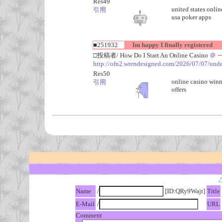
Res49
united states onlin
引用
usa poker apps
■251932
Im happy I finally registered
□投稿者/ How Do I Start An Online Casino
＠
一
http://ofn2.wrendesigned.com/2026/07/07/unders
Res50
online casino winn
引用
offers
Name
/
[ID:QRy9Wajt]
Title
E-Mail
/
URL
Comment