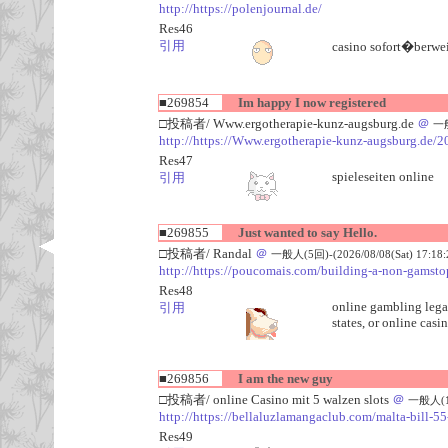
http://https://polenjournal.de/
Res46
引用
casino sofort�berwei
■269854
Im happy I now registered
□投稿者/ Www.ergotherapie-kunz-augsburg.de
＠
一般
http://https://Www.ergotherapie-kunz-augsburg.de/202
Res47
spieleseiten online
引用
■269855
Just wanted to say Hello.
□投稿者/ Randal
＠
一般人(5回)-(2026/08/08(Sat) 17:18:
http://https://poucomais.com/building-a-non-gamsto
Res48
online gambling legal
引用
states, or online casi
■269856
I am the new guy
□投稿者/ online Casino mit 5 walzen slots
＠
一般人(1回)
http://https://bellaluzlamangaclub.com/malta-bill-55
Res49