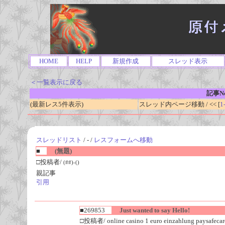
HOME
HELP
新規作成
スレッド表示
＜一覧表示に戻る
記事No
(最新レス5件表示)
スレッド内ページ移動 / << [
1
スレッドリスト
/ - /
レスフォームへ移動
■
(無題)
□投稿者/
(##)-()
親記事
引用
■269853
Just wanted to say Hello!
□投稿者/ online casino 1 euro einzahlung paysafeca