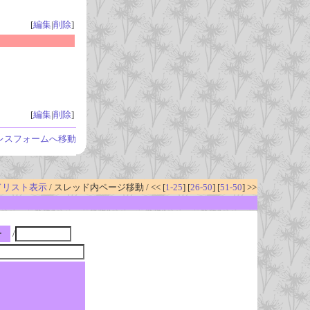
[
編集
|
削除
]
[
編集
|
削除
]
レスフォームへ移動
ドリスト表示
/ スレッド内ページ移動 / << [
1-25
] [
26-50
] [
51-50
] >>
ー
/