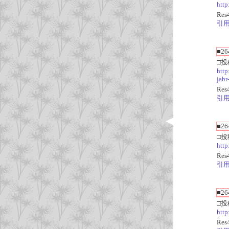
http
Res
引
■2
□投稿
http
jahr
Res
引
■2
□投稿
http
Res
引
■2
□投稿
http
Res