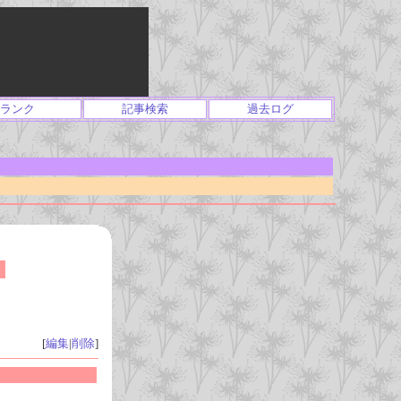
ランク
記事検索
過去ログ
[
編集
|
削除
]