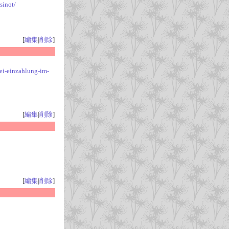
sinot/
[
編集
|
削除
]
bei-einzahlung-im-
[
編集
|
削除
]
[
編集
|
削除
]