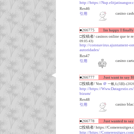
http://https://Nup.elitjatinangor.
Res46
casino cas
引用
■266775
Im happy I finally 
□投稿者/ casinos online que te rega
09:05:43)
http://coronavirus.ajuntament-ont
autoridades/
Res47
casino cart
引用
■266777
Just want to say He
□投稿者/ Von
＠
一般人(5回)-(2026/0
http://https://Www.Datagestio.es
bizum/
Res48
casino blac
引用
■266778
Just wanted to say 
□投稿者/ https://Comerensitges.
http://https://Comerensitges.com