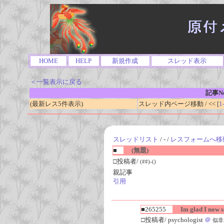
HOME
HELP
新規作成
スレッド表示
＜一覧表示に戻る
記事No
(最新レス5件表示)
スレッド内ページ移動 / << [
1
スレッドリスト
/ - /
レスフォームへ移
■
(無題)
□投稿者/
(##)-()
親記事
引用
■265255
Im glad I now s
□投稿者/ psychologist
＠
似非エ