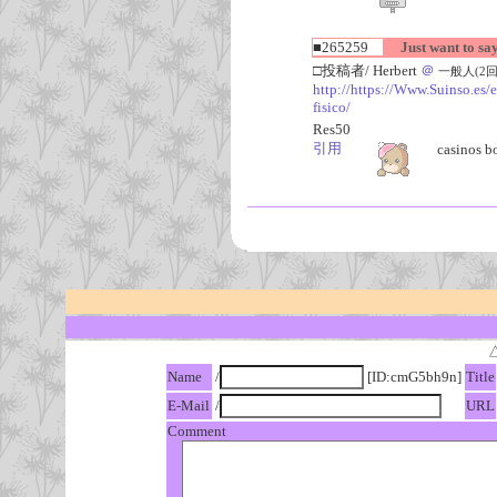
■265259
Just want to say
□投稿者/ Herbert
＠
一般人(2回)-(
http://https://Www.Suinso.es/
fisico/
Res50
引用
casinos b
Name
/
[ID:cmG5bh9n]
Title
E-Mail
/
URL
Comment