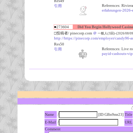
Res49
References: Rivier
引用
erfahrungen-2026-s
■273604
Did You Begin Hollywood Casino 
□投稿者/ pinecorp.com
＠
一般人(3回)-(2026/08/09(
http://https://pinecorp.com/employer/candy96-au
Res50
References: Live r
引用
payid-cashouts-vip
Name
/
[ID:GBn9mr23]
Title
E-Mail
/
URL
Comment