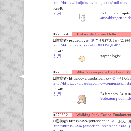
http://https://findjobs.my/companies/online-cas
Res46
References: Capito
引用
auszahlungen-in-d
■273599
Just wanted to say Hello.
□投稿者/ psychologist
＠
弄り魔神(353回)-(2026/08/
http://https://amazon.it/dp/B0H8YQK9P2
Res47
psychologist
引用
■273601
What Shakespeare Can Teach You
□投稿者/ https://cyprusjobs.com.cy/
＠
一般人(5回)-
http://https://cyprusjobs.com.cy/companies/inst
Res48
References: Le sain
引用
bedeutung-definiti
■273602
Walking Stick Casino Fundament
□投稿者/ https://www.jobteck.co.in
＠
一般人(1回)-(
http://https://www.jobteck.co.in/companies/loll