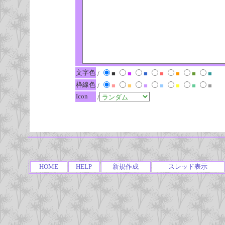
文字色
/
■
■
■
■
■
■
■
枠線色
/
■
■
■
■
■
■
■
Icon
/
HOME
HELP
新規作成
スレッド表示