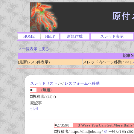
HOME
HELP
新規作成
スレッド表示
＜一覧表示に戻る
記事No
(最新レス5件表示)
スレッド内ページ移動 / << [
1
スレッドリスト
/ - /
レスフォームへ移動
■
(無題)
□投稿者/
(##)-()
親記事
引用
■273598
3 Ways You Can Get More Bally's
□投稿者/ https://findjobs.my/
＠
一般人(1回)-(2026/