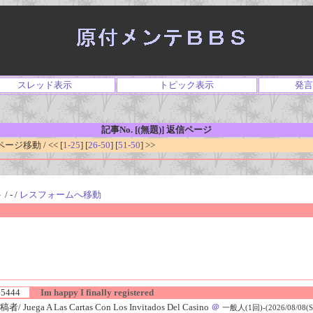
スレッド表示
トピック表示
発言
記事No. [(無題)] 返信ページ
ジ移動 / << [
1-25
] [
26-50
] [
51-50
] >>
ト
/ - /
レスフォームへ移動
65444
Im happy I finally registered
者/ Juega A Las Cartas Con Los Invitados Del Casino
＠
一般人(1回)-(2026/08/08(Sat