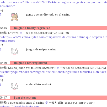
p://https://Www.sr250taller.es/2026/03/24/tecnologias-emergentes-que-podrian-int
inos-online/
46
gente que perdio todo en el casino
用
65445
Im glad I finally registered
稿者/ Lorenzo
＠
一般人(4回)-(2026/08/08(Sat) 04:30:39)
p://https://WWW.Vpbeautylab.com/comparativa-de-casinos-online-que-aceptan-bi
esitas-saber/
47
juegos de naipes casino
用
65446
Im glad I now registered
者/ Kasino johon voi tallettaa 5&#8364;
＠
一般人(1回)-(2026/08/08(Sat) 04:30:45)
p://countrysquirebooks.com/signed-first-editions/blog/kuinka-tunnistaa-luotettava
ino/
48
uudet siirto kasinot
用
65447
I am the new one
者/ a que edad se entra al casino
＠
一般人(1回)-(2026/08/08(Sat) 04:30:54)
p://https://Www.Masdache.com/