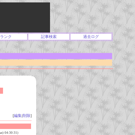
ランク
記事検索
過去ログ
[
編集
|
削除
]
) 04:30:31)