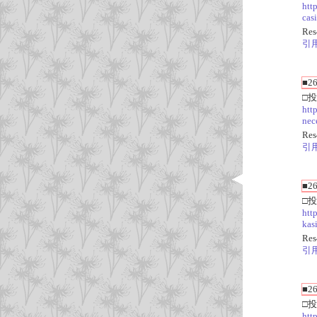
htt
cas
Res
引
■2
□投
htt
nec
Res
引
■2
□投稿
htt
kas
Res
引
■2
□投稿
htt