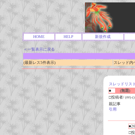
HOME
HELP
新規作成
＜一覧表示に戻る
(最新レス5件表示)
スレッド内ペー
スレッドリス
■
(無題)
□投稿者/
(##)-()
親記事
引用
■2
□投稿