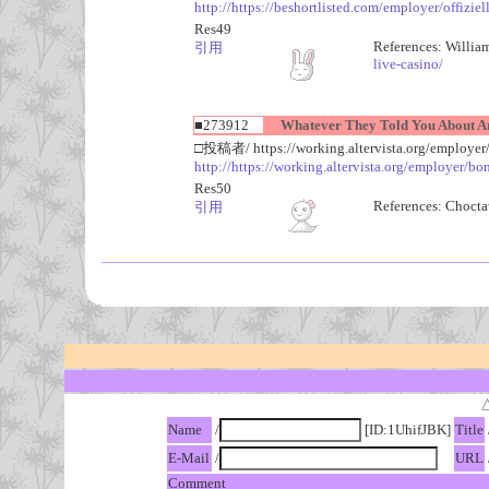
http://https://beshortlisted.com/employer/offiziell
Res49
References: William
引用
live-casino/
■273912
Whatever They Told You About Aru
□投稿者/ https://working.altervista.org/employer
http://https://working.altervista.org/employer/bo
Res50
References: Chocta
引用
Name
/
[ID:1UhifJBK]
Title
E-Mail
/
URL
Comment