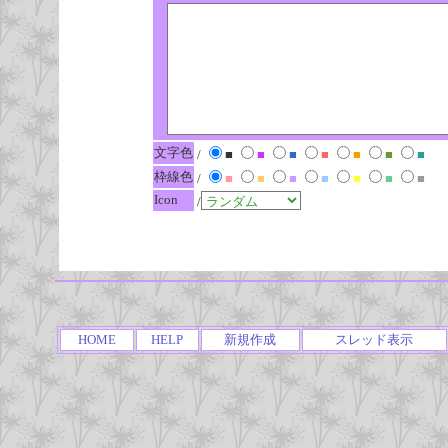
文字色
/
■
■
■
■
■
■
■
枠線色
/
■
■
■
■
■
■
■
Icon
/
HOME
HELP
新規作成
スレッド表示