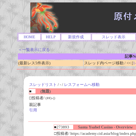
HOME
HELP
新規作成
スレッド表示
＜一覧表示に戻る
記事No
(最新レス5件表示)
スレッド内ページ移動 / << [
1
スレッドリスト
/ - /
レスフォームへ移動
■
(無題)
□投稿者/
(##)-()
親記事
引用
■273893
Santa Ysabel Casino - Overview
□投稿者/ https://academy.cid.asia/blog/index.p