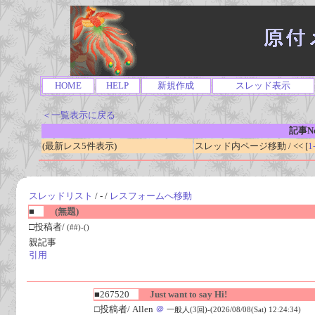
HOME
HELP
新規作成
スレッド表示
＜一覧表示に戻る
記事No
(最新レス5件表示)
スレッド内ページ移動 / << [
1
スレッドリスト
/ - /
レスフォームへ移動
■
(無題)
□投稿者/
(##)-()
親記事
引用
■267520
Just want to say Hi!
□投稿者/ Allen
＠
一般人(3回)-(2026/08/08(Sat) 12:24:34)