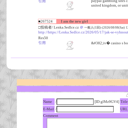
paypal gambling sites c
引用
united kingdom, or uni
■267524
I am the new girl
□投稿者/ Lenka.Sedlce.cz
＠
一般人(1回)-(2026/08/08(Sat) 12
http://https://Lenka.Sedlce.cz/2026/05/17/jak-se-vyhnou
Res50
引用
&#382;iv� casino s b
Name
/
[ID:glMz9GV4]
Title
E-Mail
/
URL
Comment