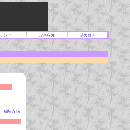
ランク
記事検索
過去ログ
[
編集
|
削除
]