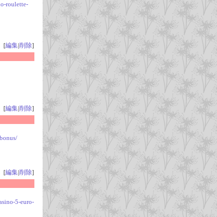
o-roulette-
[
編集
|
削除
]
[
編集
|
削除
]
-bonus/
[
編集
|
削除
]
asino-5-euro-