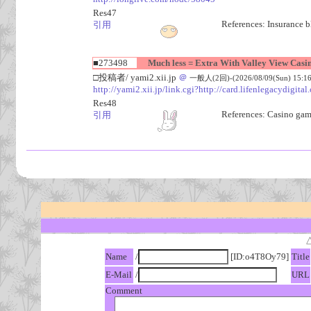
Res47
References: Insurance 
引用
■273498
Much less = Extra With Valley View Casin
□投稿者/ yami2.xii.jp
＠
一般人(2回)-(2026/08/09(Sun) 15:16
http://yami2.xii.jp/link.cgi?http://card.lifenlegacydigita
Res48
References: Casino ga
引用
Name
/
[ID:o4T8Oy79]
Title
E-Mail
/
URL
Comment