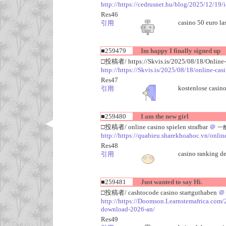
http://https://cedrusnet.hu/blog/2025/12/19
Res46
casino 50 euro las
引用
■259479
Im happy I finally signed up
□投稿者/ https://Skvis.is/2025/08/18/Online-
http://https://Skvis.is/2025/08/18/online-ca
Res47
kostenlose casin
引用
■259480
I am the new girl
□投稿者/ online casino spielen strafbar
＠
一般人
http://https://quabieu.sharekhoahoc.vn/onlin
Res48
casino ranking d
引用
■259481
Just wanted to say Hi.
□投稿者/ cashtocode casino startguthaben
＠
http://https://Doomson.Learnstemafrica.com/
download-2026-an/
Res49