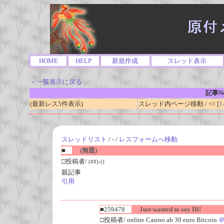
HOME
HELP
新規作成
スレッド表示
＜一覧表示に戻る
記事No
(最新レス5件表示)
スレッド内ページ移動 / << [
1
スレッドリスト
/ - /
レスフォームへ移動
■
(無題)
□投稿者/
(##)-()
親記事
引用
■259478
Just wanted to say Hi!
□投稿者/ online Casino ab 30 euro Bitcoin