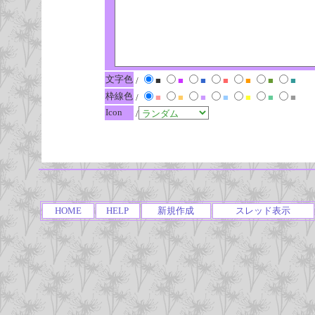
文字色
/
■
■
■
■
■
■
■
枠線色
/
■
■
■
■
■
■
■
Icon
/
HOME
HELP
新規作成
スレッド表示