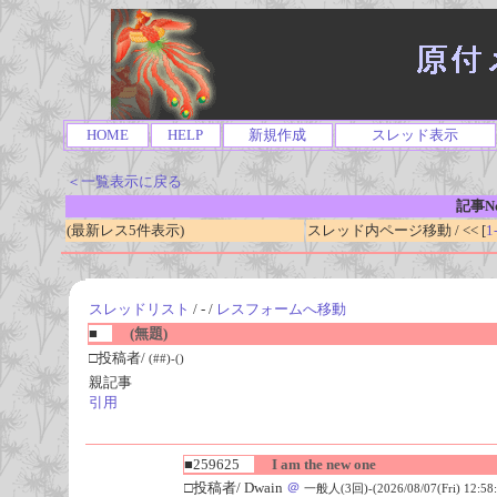
HOME
HELP
新規作成
スレッド表示
＜一覧表示に戻る
記事No
(最新レス5件表示)
スレッド内ページ移動 / << [
1
スレッドリスト
/ - /
レスフォームへ移動
■
(無題)
□投稿者/
(##)-()
親記事
引用
■259625
I am the new one
□投稿者/ Dwain
＠
一般人(3回)-(2026/08/07(Fri) 12:58: