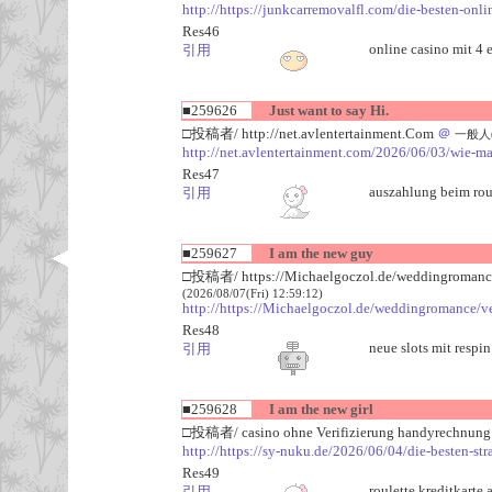
http://https://junkcarremovalfl.com/die-besten-onl
Res46
online casino mit 4 
引用
■259626
Just want to say Hi.
□投稿者/ http://net.avlentertainment.Com
＠
一般人(1回
http://net.avlentertainment.com/2026/06/03/wie-man
Res47
auszahlung beim rou
引用
■259627
I am the new guy
□投稿者/ https://Michaelgoczol.de/weddingromance/v
(2026/08/07(Fri) 12:59:12)
http://https://Michaelgoczol.de/weddingromance/ve
Res48
neue slots mit respin
引用
■259628
I am the new girl
□投稿者/ casino ohne Verifizierung handyrechnun
http://https://sy-nuku.de/2026/06/04/die-besten-stra
Res49
roulette kreditkarte
引用