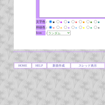
文字色
/
■
■
■
■
■
■
■
枠線色
/
■
■
■
■
■
■
■
Icon
/
HOME
HELP
新規作成
スレッド表示