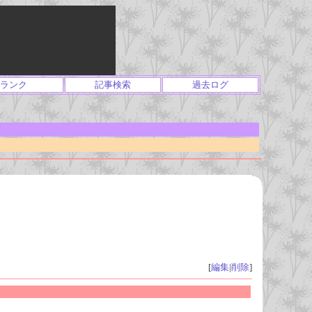
ランク
記事検索
過去ログ
[
編集
|
削除
]