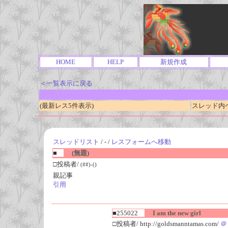
HOME
HELP
新規作成
＜一覧表示に戻る
(最新レス5件表示)
スレッド内ペー
スレッドリスト
/ - /
レスフォームへ移動
■
(無題)
□投稿者/
(##)-()
親記事
引用
■255022
I am the new girl
□投稿者/ http://goldsmanntamas.com/
＠