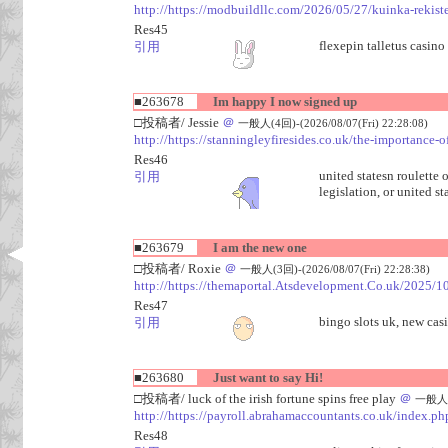
http://https://modbuildllc.com/2026/05/27/kuinka-rekist
Res45
flexepin talletus casino
引用
■263678
Im happy I now signed up
□投稿者/ Jessie
＠
一般人(4回)-(2026/08/07(Fri) 22:28:08)
http://https://stanningleyfiresides.co.uk/the-importance-
Res46
united statesn roulette 
引用
legislation, or united s
■263679
I am the new one
□投稿者/ Roxie
＠
一般人(3回)-(2026/08/07(Fri) 22:28:38)
http://https://themaportal.Atsdevelopment.Co.uk/2025/10/
Res47
bingo slots uk, new cas
引用
■263680
Just want to say Hi!
□投稿者/ luck of the irish fortune spins free play
＠
一般人(1
http://https://payroll.abrahamaccountants.co.uk/index.
Res48