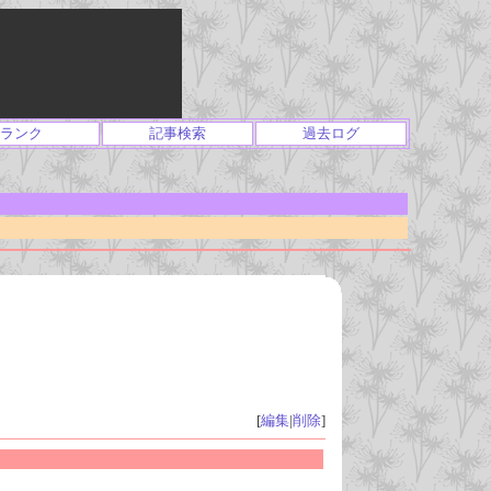
ランク
記事検索
過去ログ
[
編集
|
削除
]