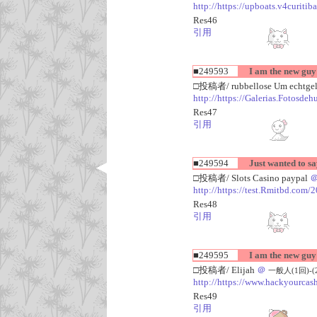
http://https://upboats.v4curit
Res46
引用
■249593
I am the new guy
□投稿者/ rubbellose Um echtge
http://https://Galerias.Fotosd
Res47
引用
■249594
Just wanted to sa
□投稿者/ Slots Casino paypal
http://https://test.Rmitbd.com
Res48
引用
■249595
I am the new guy
□投稿者/ Elijah
＠
一般人(1回)-(20
http://https://www.hackyourcas
Res49
引用