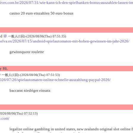
ibaives.com.br/2026/07/31/wie-kann-ich-den-spielbanken-bonus-auszahlen-lassen-im
casino 20 euro einzahlen 50 euro bonus
ld
＠
一般人(1回)-(2026/08/06(Thu) 07:51:35)
ehuelva.es/2026/07/15/android-spielautomaten-mit-hohen-gewinnen-im-jahr-2026/
gewinnquote roulette
y Hi.
＠
一般人(1回)-(2026/08/06(Thu) 07:51:53)
/2026/07/26/spielautomaten-online-schnelle-auszahlung-paypal-2026/
baccarat niedriger einsatz
26/08/06(Thu) 07:52:13)
h.com/
legalize online gambling in united states, new zealandn original slot online f