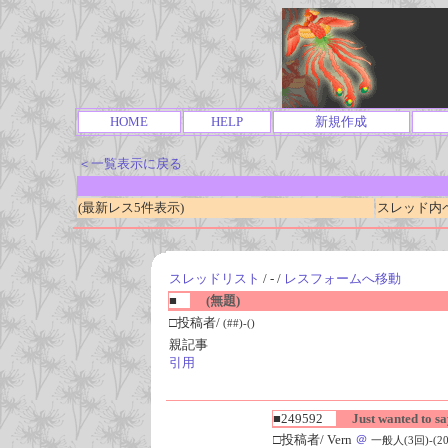
HOME
HELP
新規作成
＜一覧表示に戻る
(最新レス5件表示)
スレッド内ペー
スレッドリスト
/ - /
レスフォームへ移動
■
(無題)
□投稿者/
(##)-()
親記事
引用
■249592
Just wanted to sa
□投稿者/ Vern
＠
一般人(3回)-(2026