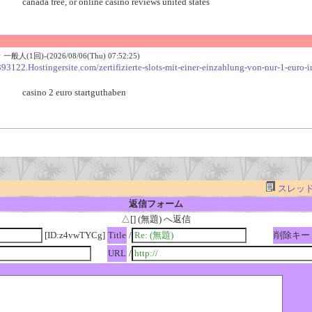
canada free, or online casino reviews united states
＠
一般人(1回)-(2026/08/06(Thu) 07:52:25)
-393122.Hostingersite.com/zertifizierte-slots-mit-einer-einzahlung-von-nur-1-euro-
casino 2 euro startguthaben
スレッ
返信フォーム
△[] (無題) へ返信
[ID:z4vwTYCg]
Title
/
削除キー
URL
/