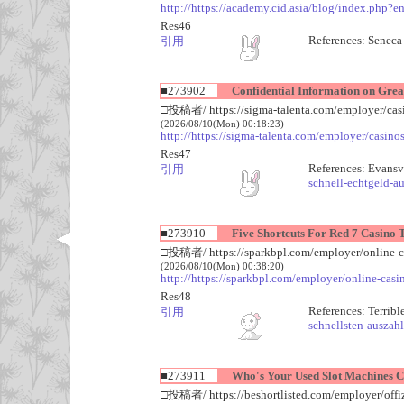
http://https://academy.cid.asia/blog/index.php?
Res46
References: Seneca
引用
■273902
Confidential Information on Grea
□投稿者/ https://sigma-talenta.com/employer/casin
(2026/08/10(Mon) 00:18:23)
http://https://sigma-talenta.com/employer/casino
Res47
References: Evansv
引用
schnell-echtgeld-a
■273910
Five Shortcuts For Red 7 Casino T
□投稿者/ https://sparkbpl.com/employer/online-ca
(2026/08/10(Mon) 00:38:20)
http://https://sparkbpl.com/employer/online-cas
Res48
References: Terribl
引用
schnellsten-auszah
■273911
Who's Your Used Slot Machines C
□投稿者/ https://beshortlisted.com/employer/offizi