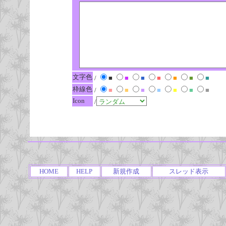
文字色
/
■
■
■
■
■
■
■
枠線色
/
■
■
■
■
■
■
■
Icon
/
HOME
HELP
新規作成
スレッド表示