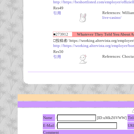
http://https://beshortlisted.com/employer/offiziell
Res49
References: William
引用
live-casino/
■273912
Whatever They Told You About Aru
□投稿者/ https://working.altervista.org/employer
http://https://working.altervista.org/employer/bo
Res50
References: Chocta
引用
Name
/
[ID:uMkZ6VWW]
Titl
E-Mail
/
UR
Comment