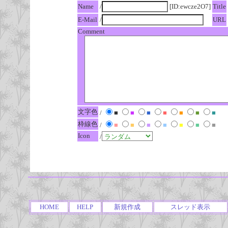
Name
/
[ID:ewcze2O7]
Title
E-Mail
/
URL
Comment
文字色
/
■
■
■
■
■
■
■
枠線色
/
■
■
■
■
■
■
■
Icon
/
HOME
HELP
新規作成
スレッド表示