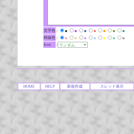
文字色
/
■
■
■
■
■
■
■
枠線色
/
■
■
■
■
■
■
■
Icon
/
HOME
HELP
新規作成
スレッド表示