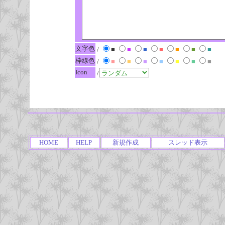
文字色
/
■
■
■
■
■
■
■
枠線色
/
■
■
■
■
■
■
■
Icon
/
HOME
HELP
新規作成
スレッド表示