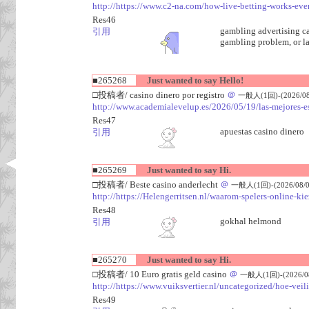
http://https://www.c2-na.com/how-live-betting-works-ev
Res46
gambling advertising c
引用
gambling problem, or l
■265268
Just wanted to say Hello!
□投稿者/ casino dinero por registro
＠
一般人(1回)-(2026/08/0
http://www.academialevelup.es/2026/05/19/las-mejores-es
Res47
apuestas casino dinero
引用
■265269
Just wanted to say Hi.
□投稿者/ Beste casino anderlecht
＠
一般人(1回)-(2026/08/08(
http://https://Helengerritsen.nl/waarom-spelers-online-ki
Res48
gokhal helmond
引用
■265270
Just wanted to say Hi.
□投稿者/ 10 Euro gratis geld casino
＠
一般人(1回)-(2026/08/
http://https://www.vuiksvertier.nl/uncategorized/hoe-veili
Res49