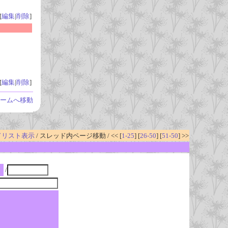
[
編集
|
削除
]
[
編集
|
削除
]
ームへ移動
ドリスト表示
/ スレッド内ページ移動 / << [
1-25
] [
26-50
] [
51-50
] >>
/