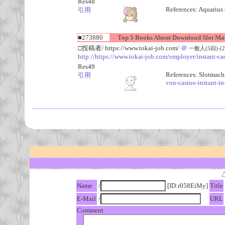
Res48
References: Aquarius
引用
■273880
Top 5 Books About Download Slot Ma
□投稿者/ https://www.tokai-job.com/
＠
一般人(5回)-(202
http://https://www.tokai-job.com/employer/instant-ca
Res49
References: Slotmac
引用
von-casino-instant-in
Name
/
[ID:r058EiMy]
Title
E-Mail
/
URL
Comment