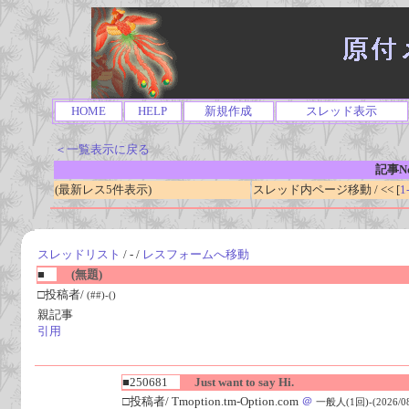
HOME
HELP
新規作成
スレッド表示
＜一覧表示に戻る
記事No
(最新レス5件表示)
スレッド内ページ移動 / << [
1
スレッドリスト
/ - /
レスフォームへ移動
■
(無題)
□投稿者/
(##)-()
親記事
引用
■250681
Just want to say Hi.
□投稿者/ Tmoption.tm-Option.com
＠
一般人(1回)-(2026/08/