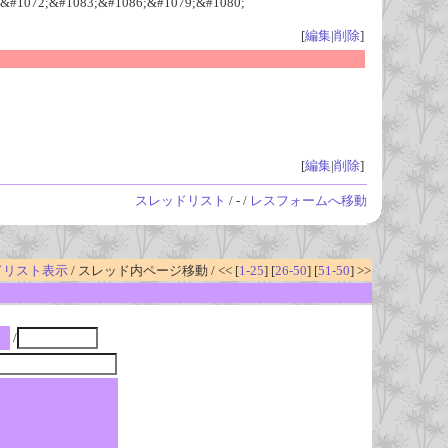
;&#1072;&#1083;&#1086;&#1079;&#1080;
[
編集
|
削除
]
[
編集
|
削除
]
スレッドリスト
/ - /
レスフォームへ移動
ドリスト表示
/ スレッド内ページ移動 / << [
1-25
] [
26-50
] [
51-50
] >>
/