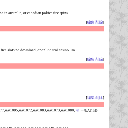
no in australia, or canadian pokies free spins
[
編集
|
削除
]
free slots no download, or online real casino usa
[
編集
|
削除
]
[
編集
|
削除
]
77;&#1095;&#1072;&#1083;&#1073;&#1080;
＠
一般人(1回)-