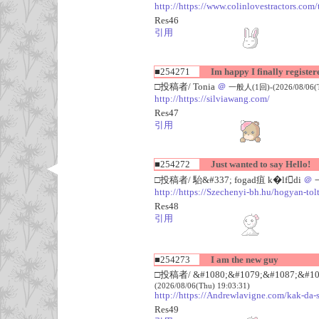
http://https://www.colinlovestractors.com/
Res46
引用
■254271
Im happy I finally register
□投稿者/ Tonia
＠
一般人(1回)-(2026/08/06(Th
http://https://silviawang.com/
Res47
引用
■254272
Just wanted to say Hello!
□投稿者/ 駘&#337; fogad疽 k�lfdi
＠
一
http://https://Szechenyi-bh.hu/hogyan-to
Res48
引用
■254273
I am the new guy
□投稿者/ &#1080;&#1079;&#1087;&#108
(2026/08/06(Thu) 19:03:31)
http://https://Andrewlavigne.com/kak-da-
Res49